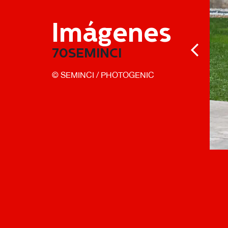
Imágenes
70SEMINCI
© SEMINCI / PHOTOGENIC
JURADO TIEMPO DE HISTORIA
orwath, Feyrouz Serhal, Manuel Asín © SEMINCI - PHOTOGENIC
viernes 31, octubre 2025