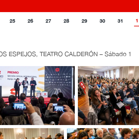
1
25
26
27
28
29
30
31
–
OS ESPEJOS, TEATRO CALDERÓN
Sábado 1