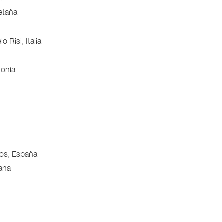
etaña
 Risi, Italia
lonia
dos, España
paña