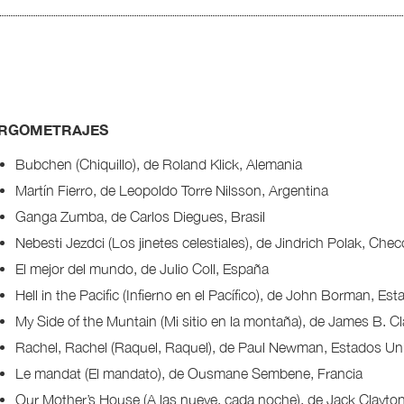
RGOMETRAJES
Bubchen (Chiquillo), de Roland Klick, Alemania
Martín Fierro, de Leopoldo Torre Nilsson, Argentina
Ganga Zumba, de Carlos Diegues, Brasil
Nebesti Jezdci (Los jinetes celestiales), de Jindrich Polak, Che
El mejor del mundo, de Julio Coll, España
Hell in the Pacific (Infierno en el Pacífico), de John Borman, E
My Side of the Muntain (Mi sitio en la montaña), de James B. Cl
Rachel, Rachel (Raquel, Raquel), de Paul Newman, Estados Un
Le mandat (El mandato), de Ousmane Sembene, Francia
Our Mother’s House (A las nueve, cada noche), de Jack Clayto