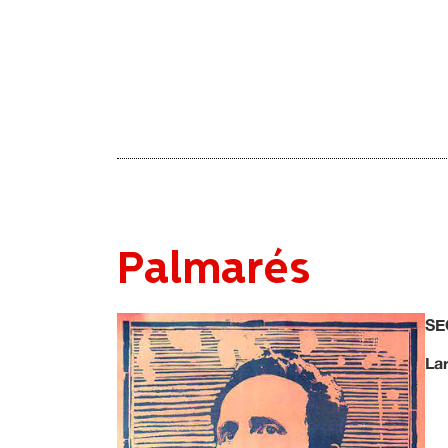
Palmarés
SE
La