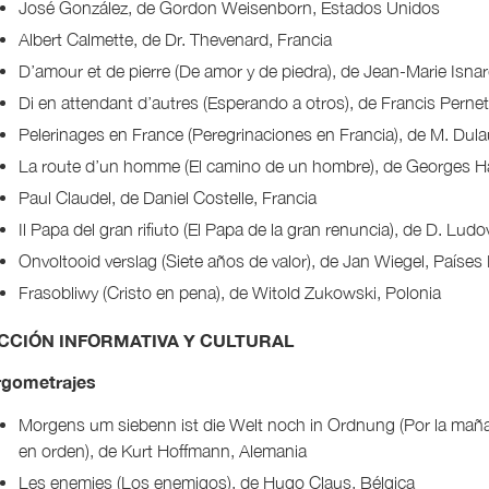
José González, de Gordon Weisenborn, Estados Unidos
Albert Calmette, de Dr. Thevenard, Francia
D’amour et de pierre (De amor y de piedra), de Jean-Marie Isnar
Di en attendant d’autres (Esperando a otros), de Francis Pernet
Pelerinages en France (Peregrinaciones en Francia), de M. Dula
La route d’un homme (El camino de un hombre), de Georges H
Paul Claudel, de Daniel Costelle, Francia
Il Papa del gran rifiuto (El Papa de la gran renuncia), de D. Ludovi
Onvoltooid verslag (Siete años de valor), de Jan Wiegel, Países
Frasobliwy (Cristo en pena), de Witold Zukowski, Polonia
CCIÓN INFORMATIVA Y CULTURAL
rgometrajes
Morgens um siebenn ist die Welt noch in Ordnung (Por la mañan
en orden), de Kurt Hoffmann, Alemania
Les enemies (Los enemigos), de Hugo Claus, Bélgica