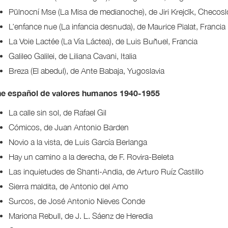
Pülnocní Mse (La Misa de medianoche), de Jiri Krejcïk, Checos
L’enfance nue (La infancia desnuda), de Maurice Pialat, Francia
La Voie Lactée (La Vía Láctea), de Luis Buñuel, Francia
Galileo Galilei, de Liliana Cavani, Italia
Breza (El abedul), de Ante Babaja, Yugoslavia
ne español de valores humanos 1940-1955
La calle sin sol, de Rafael Gil
Cómicos, de Juan Antonio Barden
Novio a la vista, de Luis García Berlanga
Hay un camino a la derecha, de F. Rovira-Beleta
Las inquietudes de Shanti-Andia, de Arturo Ruíz Castillo
Sierra maldita, de Antonio del Amo
Surcos, de José Antonio Nieves Conde
Mariona Rebull, de J. L. Sáenz de Heredia