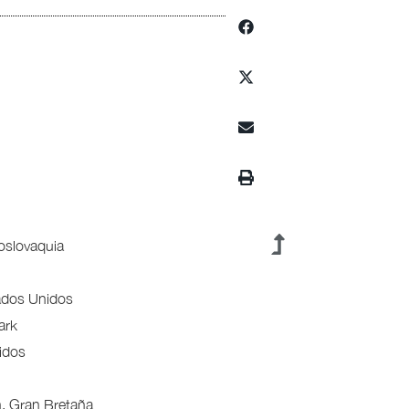
coslovaquia
stados Unidos
ark
idos
n, Gran Bretaña