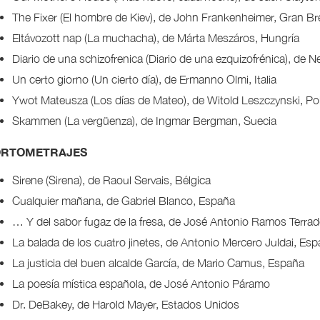
The Fixer (El hombre de Kiev), de John Frankenheimer, Gran Br
Eltávozott nap (La muchacha), de Márta Meszáros, Hungría
Diario de una schizofrenica (Diario de una ezquizofrénica), de Nelo
Un certo giorno (Un cierto día), de Ermanno Olmi, Italia
Ywot Mateusza (Los días de Mateo), de Witold Leszczynski, Po
Skammen (La vergüenza), de Ingmar Bergman, Suecia
RTOMETRAJES
Sirene (Sirena), de Raoul Servais, Bélgica
Cualquier mañana, de Gabriel Blanco, España
… Y del sabor fugaz de la fresa, de José Antonio Ramos Terra
La balada de los cuatro jinetes, de Antonio Mercero Juldai, Es
La justicia del buen alcalde García, de Mario Camus, España
La poesía mística española, de José Antonio Páramo
Dr. DeBakey, de Harold Mayer, Estados Unidos