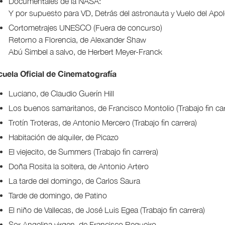
Documentales de la NASA:
Y por supuesto para VD, Detrás del astronauta y Vuelo del Apol
Cortometrajes UNESCO (Fuera de concurso)
Retorno a Florencia, de Alexander Shaw
Abú Simbel a salvo, de Herbert Meyer-Franck
uela Oficial de Cinematografía
Luciano, de Claudio Guerín Hill
Los buenos samaritanos, de Francisco Montolio (Trabajo fin car
Trotín Troteras, de Antonio Mercero (Trabajo fin carrera)
Habitación de alquiler, de Picazo
El viejecito, de Summers (Trabajo fin carrera)
Doña Rosita la soltera, de Antonio Artero
La tarde del domingo, de Carlos Saura
Tarde de domingo, de Patino
El niño de Vallecas, de José Luis Egea (Trabajo fin carrera)
Sor Angelina virgen, de Francisco Regueiro