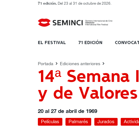
71 edición.
Del 23 al 31 de octubre de 2026.
1969 - 14 Edición
Películas
Palmaré
EL FESTIVAL
71 EDICIÓN
CONVOCAT
Portada
Ediciones anteriores
14ª Semana I
y de Valore
20 al 27 de abril de 1969
Películas
Palmarés
Jurados
Activi