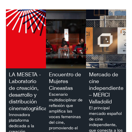
LA MESETA -
Encuentro de
Mercado de
Laboratorio
Mujeres
cine
de creación,
Cineastas
independiente
desarrollo y
– MERCI
Escenario
multidisciplinar de
distribución
Valladolid
reflexión que
cinematográficas
El principal
amplifica las
mercado español
Innovadora
voces femeninas
de cine
plataforma
del cine,
independiente,
dedicada a la
promoviendo el
que conecta a los
creación,