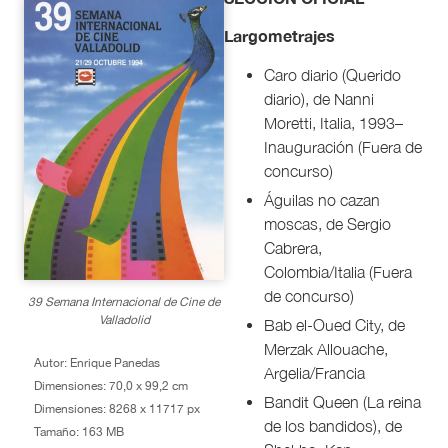
Largometrajes
Caro diario (Querido
diario), de Nanni
Moretti, Italia, 1993–
Inauguración (Fuera de
concurso)
Águilas no cazan
moscas, de Sergio
Cabrera,
Colombia/Italia (Fuera
de concurso)
39 Semana Internacional de Cine de
Valladolid
Bab el-Oued City, de
Merzak Allouache,
Autor: Enrique Panedas
Argelia/Francia
Dimensiones: 70,0 x 99,2 cm
Bandit Queen (La reina
Dimensiones: 8268 x 11717 px
de los bandidos), de
Tamaño: 163 MB