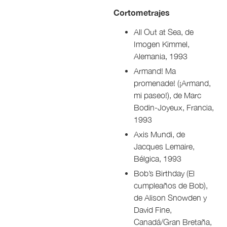
Cortometrajes
All Out at Sea, de
Imogen Kimmel,
Alemania, 1993
Armand! Ma
promenade! (¡Armand,
mi paseo!), de Marc
Bodin-Joyeux, Francia,
1993
Axis Mundi, de
Jacques Lemaire,
Bélgica, 1993
Bob’s Birthday (El
cumpleaños de Bob),
de Alison Snowden y
David Fine,
Canadá/Gran Bretaña,