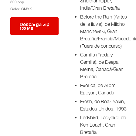
Shekhar Kapur,
300 ppp
India/Gran Bretaña
Color: CMYK
Before the Rain (Antes
Descarga zip
de la lluvia), de Milcho
155 MB
Manchevski, Gran
Bretaña/Francia/Macedoni
(Fuera de concurso)
Camilla (Freda y
Camilla), de Deepa
Metha, Canadá/Gran
Bretaña
Exotica, de Atom
Egoyan, Canadá
Fresh, de Boaz Yakin,
Estados Unidos, 1993
Ladybird, Ladybird, de
Ken Loach, Gran
Bretaña