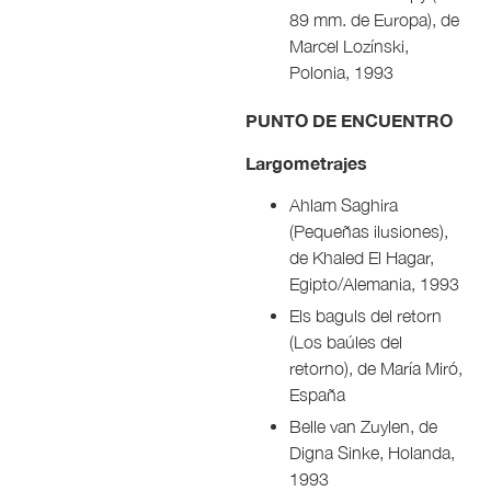
89 mm. de Europa), de
Marcel Lozínski,
Polonia, 1993
PUNTO DE ENCUENTRO
Largometrajes
Ahlam Saghira
(Pequeñas ilusiones),
de Khaled El Hagar,
Egipto/Alemania, 1993
Els baguls del retorn
(Los baúles del
retorno), de María Miró,
España
Belle van Zuylen, de
Digna Sinke, Holanda,
1993