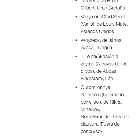
Tom&Viv, de Brian
Gilbert, Gran Bretaña
Vanya on 42nd Street
(Vania), de Louis Malle,
Estados Unidos
Woyzeck, de János
Szász, Hungría
Zir e darâkhatân é
zeyton (A través de los
olivos), de Abbas
Kiarostami, Irán
Outomlionnye
Solntsem (Quemado
por el sol), de Nikita
Mihalkov,
Rusia/Francia– Gala de
clausura (Fuera de
concurso)