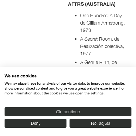
AFTRS (AUSTRALIA)
One Hundred A Day,
de Gilliam Armstrong,
1973
A Secret Room, de
Realización colectiva,
1977
A Gentle Birth, de
Barbara Chobocky,
We use cookies
1977
We may place these for analysis of our visitor data, to improve our website,
Groping, de Salik
show personalised content and to give you a great website experience. For
Silverstein y Alex
more information about the cookies we use open the settings.
Proyas, 1980
Peel, de Jane
Ok, continue
Campion, 1982
Deny
No, adjust
Getting Wet, de Paul J.
Hogan, 1983