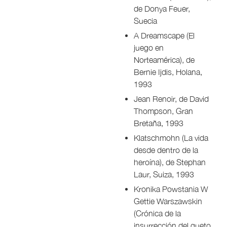
de Donya Feuer,
Suecia
A Dreamscape (El
juego en
Norteamérica), de
Bernie Ijdis, Holana,
1993
Jean Renoir, de David
Thompson, Gran
Bretaña, 1993
Klatschmohn (La vida
desde dentro de la
heroína), de Stephan
Laur, Suiza, 1993
Kronika Powstania W
Gettie Warszawskin
(Crónica de la
insurrección del gueto