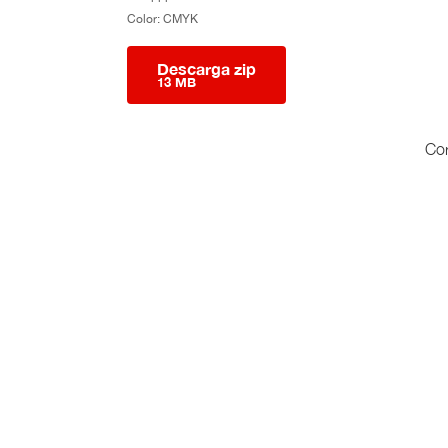
Color: CMYK
Descarga zip
13 MB
Cor