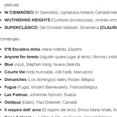
película)
W CIEMNOSCI
(In Darkness), Agnieszka Holland, Canadá/Ale
WUTHERING HEIGHTS
(Cumbres borrascosas), Andrea Arno
SUPERCLÁSICO
(CLAUS
, Ole Christian Madsen, Dinamarca
tometrajes
5ºB Escalera dcha.
María Adánez, España
Anyone for tennis
(Alguién quiere jugar al tenis), Monne Lind
Blue
(Azul), Stephen Kang, Nueva Zelanda
Courte Vie
(Vida truncada), Adil Fadili, Marruecos
Dimanches
(Los domingos) Valéry Rosier, Bélgica
Fugue
(Fuga), Vincent Bierrewaerts, Francia/Bélgica
Las Palmas
, Johannes Nyholm, Suecia
Oedipus
(Edipo), Paul Driessen, Canadá
Il respiro dell' arco
(El respiro del arco), Enrico Maria Artale, Ita