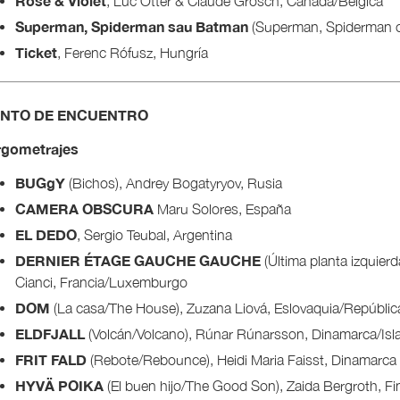
Rose & Violet
, Luc Otter & Claude Grosch, Canadá/Bélgica
Superman, Spiderman sau Batman
(Superman, Spiderman o
Ticket
, Ferenc Rófusz, Hungría
NTO DE ENCUENTRO
rgometrajes
BUGgY
(Bichos), Andrey Bogatyryov, Rusia
CAMERA OBSCURA
Maru Solores, España
EL DEDO
, Sergio Teubal, Argentina
DERNIER ÉTAGE GAUCHE GAUCHE
(Última planta izquier
Cianci, Francia/Luxemburgo
DOM
(La casa/The House), Zuzana Liová, Eslovaquia/Repúbli
ELDFJALL
(Volcán/Volcano), Rúnar Rúnarsson, Dinamarca/Isl
FRIT FALD
(Rebote/Rebounce), Heidi Maria Faisst, Dinamarca
HYVÄ POIKA
(El buen hijo/The Good Son), Zaida Bergroth, Fi