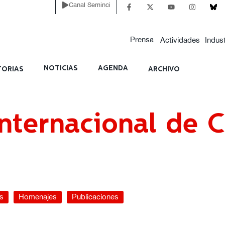
Canal Seminci
s
Jurados
Carteles
Homenajes
Publicaciones
Prensa
Actividades
Indust
NOTICIAS
AGENDA
ORIAS
ARCHIVO
nternacional de C
s
Homenajes
Publicaciones