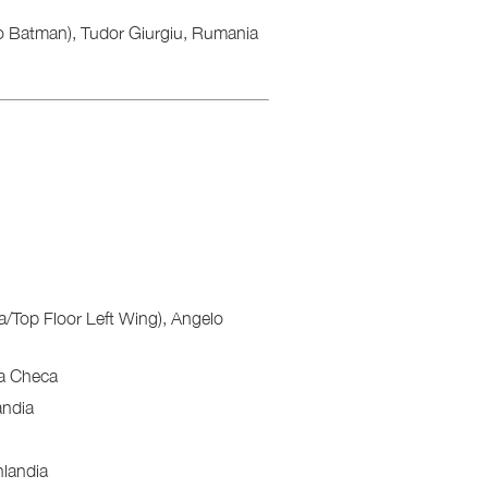
 Batman), Tudor Giurgiu, Rumania
da/Top Floor Left Wing), Angelo
ca Checa
andia
nlandia