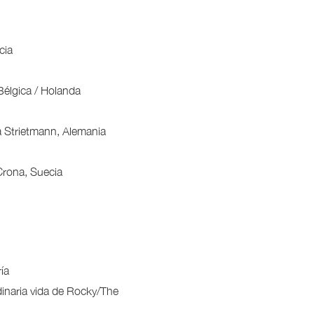
cia
 Bélgica / Holanda
ia Strietmann, Alemania
Crona, Suecia
ía
dinaria vida de Rocky/The