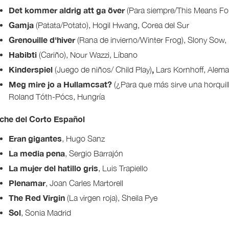
Det kommer aldrig att ga över
(Para siempre/This Means For
Gamja
(Patata/Potato), Hogil Hwang, Corea del Sur
Grenouille d'hiver
(Rana de invierno/Winter Frog), Slony Sow, 
Habibti
(Cariño), Nour Wazzi, Líbano
Kinderspiel
,
(Juego de niños/ Child Play)
Lars Kornhoff, Alema
Meg mire jo a Hullamcsat?
(¿Para que más sirve una horquill
Roland Tóth-Pócs, Hungría
che del Corto Español
Eran gigantes
, Hugo Sanz
La media pena
, Sergio Barrajón
La mujer del hatillo gris
, Luis Trapiello
Plenamar
, Joan Carles Martorell
The Red Virgin
(La virgen roja), Sheila Pye
Sol
, Sonia Madrid