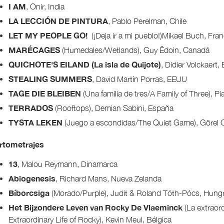
I AM
, Onir, India
LA LECCIÓN DE PINTURA
, Pablo Perelman, Chile
LET MY PEOPLE GO!
(¡Deja ir a mi pueblo!)Mikael Buch, Fran
MARÉCAGES
(Humedales/Wetlands), Guy Ëdoin, Canadá
QUICHOTE'S EILAND (La isla de Quijote)
, Didier Volckaert,
STEALING SUMMERS
, David Martín Porras, EEUU
TAGE DIE BLEIBEN
(Una familia de tres/A Family of Three), P
TERRADOS
(Rooftops), Demian Sabini, España
TYSTA LEKEN
(Juego a escondidas/The Quiet Game), Görel 
rtometrajes
13
, Malou Reymann, Dinamarca
Abiogenesis
, Richard Mans, Nueva Zelanda
Bíborcsiga
(Morado/Purple), Judit & Roland Tóth-Pócs, Hungr
Het Bijzondere Leven van Rocky De Vlaeminck
(La extraor
Extraordinary Life of Rocky), Kevin Meul, Bélgica