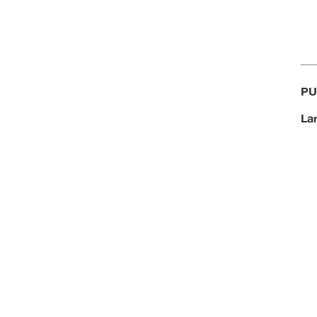
PU
La