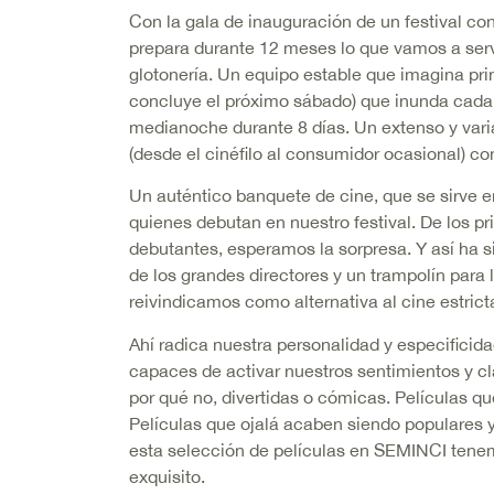
Con la gala de inauguración de un festival co
prepara durante 12 meses lo que vamos a serv
glotonería. Un equipo estable que imagina pr
concluye el próximo sábado) que inunda cada d
medianoche durante 8 días. Un extenso y varia
(desde el cinéfilo al consumidor ocasional) c
Un auténtico banquete de cine, que se sirve e
quienes debutan en nuestro festival. De los p
debutantes, esperamos la sorpresa. Y así ha 
de los grandes directores y un trampolín para 
reivindicamos como alternativa al cine estric
Ahí radica nuestra personalidad y especificid
capaces de activar nuestros sentimientos y cla
por qué no, divertidas o cómicas. Películas qu
Películas que ojalá acaben siendo populares
esta selección de películas en SEMINCI tenem
exquisito.