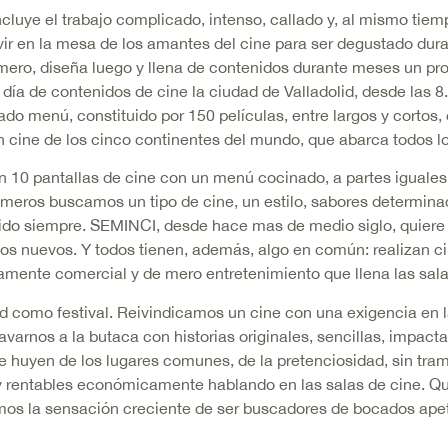
ncluye el trabajo complicado, intenso, callado y, al mismo tie
ir en la mesa de los amantes del cine para ser degustado dura
imero, diseña luego y llena de contenidos durante meses un p
ía de contenidos de cine la ciudad de Valladolid, desde las 8
do menú, constituido por 150 películas, entre largos y cortos, 
on cine de los cinco continentes del mundo, que abarca todos l
n 10 pantallas de cine con un menú cocinado, a partes iguales
rimeros buscamos un tipo de cine, un estilo, sabores determina
sido siempre. SEMINCI, desde hace mas de medio siglo, quiere 
los nuevos. Y todos tienen, además, algo en común: realizan ci
tamente comercial y de mero entretenimiento que llena las sal
ad como festival. Reivindicamos un cine con una exigencia en la
varnos a la butaca con historias originales, sencillas, impact
e huyen de los lugares comunes, de la pretenciosidad, sin tramp
 y rentables económicamente hablando en las salas de cine. 
os la sensación creciente de ser buscadores de bocados apet