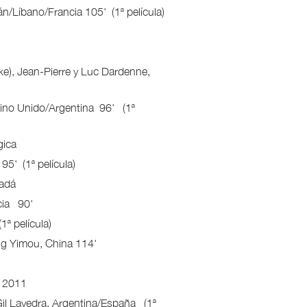
n/Líbano/Francia 105' (1ª película)
ike), Jean-Pierre y Luc Dardenne,
eino Unido/Argentina 96' (1ª
gica
5' (1ª película)
nadá
cia 90'
ª película)
g Yimou, China 114'
, 2011
Gil Lavedra, Argentina/España (1ª