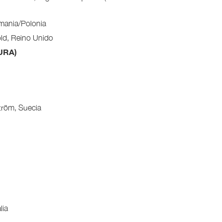
mania/Polonia
ld, Reino Unido
URA)
ström, Suecia
lia