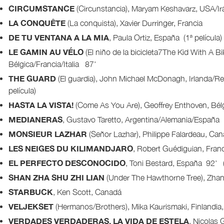
CIRCUMSTANCE
(Circunstancia), Maryam Keshavarz, USA/Irá
LA CONQUÊTE
(La conquista), Xavier Durringer, Francia
DE TU VENTANA A LA MIA
, Paula Ortiz, España (1ª película)
LE GAMIN AU VÉLO
(El niño de la bicicleta7The Kid With A B
Bélgica/Francia/Italia 87'
THE GUARD
(El guardia), John Michael McDonagh, Irlanda/R
película)
HASTA LA VISTA!
(Come As You Are), Geoffrey Enthoven, Bél
MEDIANERAS
, Gustavo Taretto, Argentina/Alemania/España 9
MONSIEUR LAZHAR
(Señor Lazhar), Philippe Falardeau, Ca
LES NEIGES DU KILIMANDJARO
, Robert Guédiguian, Fran
EL PERFECTO DESCONOCIDO
, Toni Bestard, España 92' (1
SHAN ZHA SHU ZHI LIAN
(Under The Hawthorne Tree), Zhan
STARBUCK
, Ken Scott, Canadá
VELJEKSET
(Hermanos/Brothers), Mika Kaurismaki, Finlandia
VERDADES VERDADERAS. LA VIDA DE ESTELA
, Nicolas 