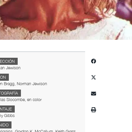
RECCIÓN
an Jewison
ION
yn Bragg, Norman Jewison
TOGRAFÍA
las Slocombe, en color
NTAJE
ny Gibbs
NIDO
iggins, Gordon K. McCallum, Keith Grant