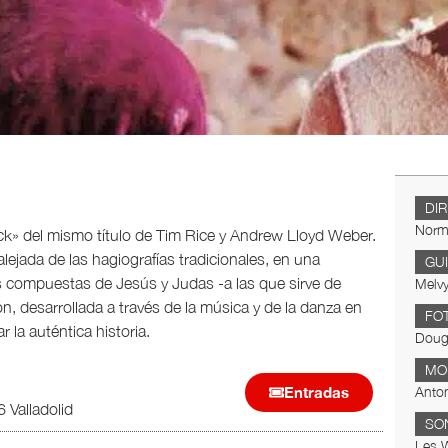
DI
Norm
ock» del mismo título de Tim Rice y Andrew Lloyd Weber.
lejada de las hagiografías tradicionales, en una
GU
as compuestas de Jesús y Judas -a las que sirve de
Melv
 desarrollada a través de la música y de la danza en
FO
 la auténtica historia.
Doug
MO
Entradas
Anto
6 Valladolid
SO
Les W