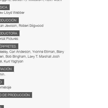
SICA
ew Lloyd Webber
ODUCCIÓN
an Jewison, Robert Stigwood
ODUCTORA
rsal Pictures
TÉRPRETES
eeley, Carl Anderson, Yvonne Elliman, Barry
n, Bob Bingham, Larry T. Marshall Josh
l, Kurt Yaghjian
RACIÓN
min.
O
metraje
O DE PRODUCCIÓN