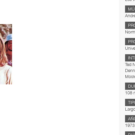
MÚ
Andr
PR
Norm
PR
Unive
IN
Ted N
Denne
Moste
DU
108 
TIP
Largo
AÑ
1973