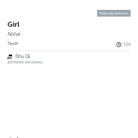
Fuera de concurso
Girl
Nühai
Taiwán
124
Shu Qi
ESTRENO NACIONAL