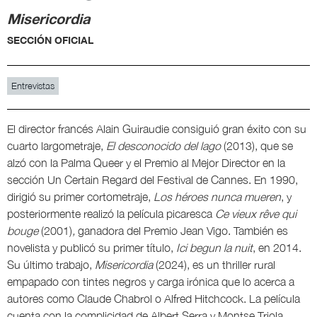
Misericordia
SECCIÓN OFICIAL
Entrevistas
El director francés Alain Guiraudie consiguió gran éxito con su
cuarto largometraje,
El desconocido del lago
(2013), que se
alzó con la Palma Queer y el Premio al Mejor Director en la
sección Un Certain Regard del Festival de Cannes. En 1990,
dirigió su primer cortometraje,
Los héroes nunca mueren
, y
posteriormente realizó la película picaresca
Ce vieux rêve qui
bouge
(2001)
,
ganadora del Premio Jean Vigo. También es
novelista y publicó su primer título,
Ici begun la nuit
, en 2014.
Su último trabajo,
Misericordia
(2024), es un thriller rural
empapado con tintes negros y carga irónica que lo acerca a
autores como Claude Chabrol o Alfred Hitchcock. La película
cuenta con la complicidad de Albert Serra y Montse Triola