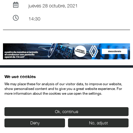
jueves 28 octubre, 2021
14:30
We use cookies
We may place these for analysis of our visitor data, to improve our website,
show personalised content and to give you a great website experience. For
more information about the cookies we use open the settings.
Contacto
Aviso legal
Política de privacidad
Política de cookies
© SEMINCI – Semana Internacional de Cine de Valladolid International
Ok, continue
Film Festival.
Todos los derechos reservados
Deny
No, adjust