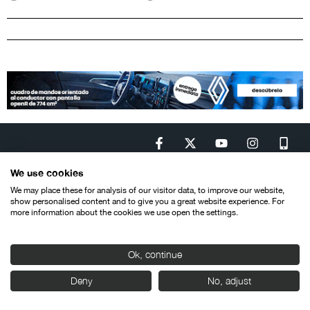
We use cookies
We may place these for analysis of our visitor data, to improve our website,
show personalised content and to give you a great website experience. For
Contacto
Aviso legal
Política de privacidad
Política de cookies
more information about the cookies we use open the settings.
© SEMINCI – Semana Internacional de Cine de Valladolid International
Film Festival.
Todos los derechos reservados
Ok, continue
Deny
No, adjust