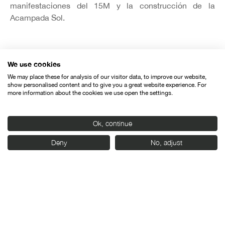
manifestaciones del 15M y la construcción de la
Acampada Sol.
We use cookies
We may place these for analysis of our visitor data, to improve our website,
Organiza:
show personalised content and to give you a great website experience. For
more information about the cookies we use open the settings.
Ok, continue
Deny
No, adjust
Con el apoyo de: