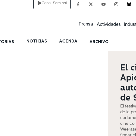
Canal Seminci
Prensa
Actividades
Indust
NOTICIAS
AGENDA
ORIAS
ARCHIVO
El c
Api
aut
de 
El festi
de la pr
certamen
cine co
Weerase
firmar e