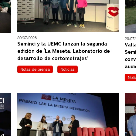
30/07/2026
29/07
Seminci y la UEMC lanzan la segunda
Vall
edición de ‘La Meseta. Laboratorio de
Semi
desarrollo de cortometrajes’
conv
audi
Notas de prensa
Noticias
Noti