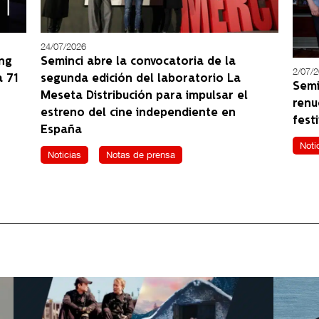
24/07/2026
ong
Seminci abre la convocatoria de la
2/07/
a 71
segunda edición del laboratorio La
Semi
Meseta Distribución para impulsar el
renu
estreno del cine independiente en
festi
España
Noti
Noticias
Notas de prensa