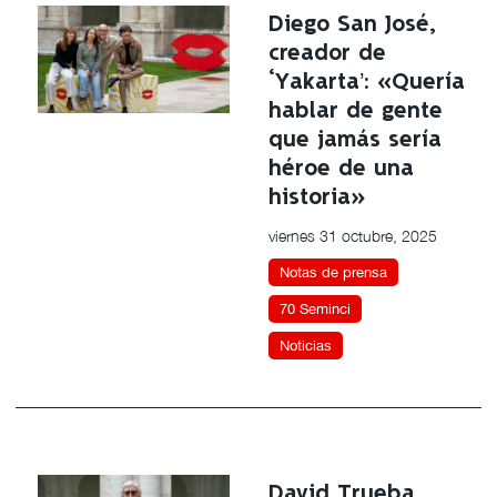
Diego San José,
creador de
‘Yakarta’: «Quería
hablar de gente
que jamás sería
héroe de una
historia»
viernes 31 octubre, 2025
Notas de prensa
70 Seminci
Noticias
David Trueba