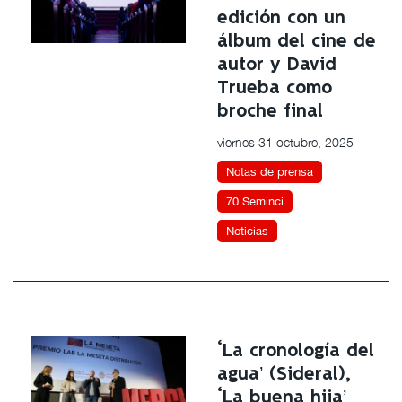
edición con un
álbum del cine de
autor y David
Trueba como
broche final
viernes 31 octubre, 2025
Notas de prensa
70 Seminci
Noticias
‘La cronología del
agua’ (Sideral),
‘La buena hija’