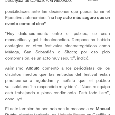
concejala de Cultura, Ana Redondo,
posibilidades ante las decisiones que pueda tomar el
“no hay acto más seguro que un
Ejecutivo autonómico,
evento como el cine”
.
“Hay distanciamiento entre el público, se usan
mascarillas y gel hidroalcohólico. Tampoco ha habido
contagios en otros festivales cinematográficos como
Málaga, San Sebastián o Sitges; por eso pido
comprensión, es un acto muy seguro”, indicó.
Angulo
Asimismo
comentó a los periodistas de los
distintos medios que las entradas del festival están
prácticamente agotadas y señaló que el público
vallisoletano “ha respondido muy bien”. “Nuestro equipo
está trabajando a pleno rendimiento. Está todo listo”,
concluyó.
Manuel
El acto también ha contado con la presencia de
Rubio
Unicaja Banco
, director territorial de
en Castilla y