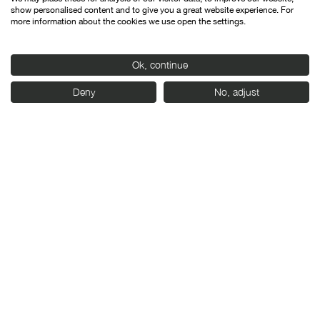
show personalised content and to give you a great website experience. For
septiembre, y ahora llega a la Seminci, pero las salas
more information about the cookies we use open the settings.
comerciales tendrán que esperar: “Vamos a empezar a
estrenarla cuando la gente tenga ganas de volver a salir,
Ok, continue
porque la conexión con el público en una sala de cine es
insustituible”.
Deny
No, adjust
Organiza:
Con el apoyo de: