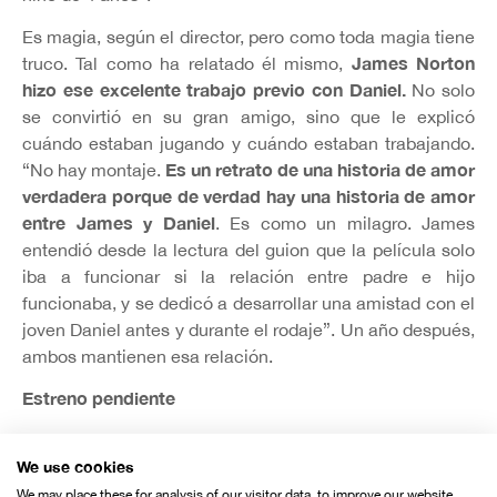
Es magia, según el director, pero como toda magia tiene
James Norton
truco. Tal como ha relatado él mismo,
hizo ese excelente trabajo previo con Daniel.
No solo
se convirtió en su gran amigo, sino que le explicó
cuándo estaban jugando y cuándo estaban trabajando.
Es un retrato de una historia de amor
“No hay montaje.
verdadera porque de verdad hay una historia de amor
entre James y Daniel
. Es como un milagro. James
entendió desde la lectura del guion que la película solo
iba a funcionar si la relación entre padre e hijo
funcionaba, y se dedicó a desarrollar una amistad con el
joven Daniel antes y durante el rodaje”. Un año después,
ambos mantienen esa relación.
Estreno pendiente
La película no se ha estrenado aún ni tiene visos de
hacerlo por el momento debido a la pandemia. Disfrutó
We use cookies
de su lanzamiento mundial en Venecia, el pasado 10 de
We may place these for analysis of our visitor data, to improve our website,