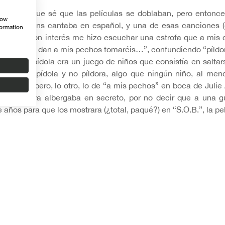
tiempo que sé que las películas se doblaban, pero entonces
how
ary Poppins cantaba en español, y una de esas canciones (
formation
 seguía con interés me hizo escuchar una estrofa que a mis 
ola que os dan a mis pechos tomaréis…”, confundiendo “píldora
hos”. La pídola era un juego de niños que consistía en saltar
yo oyera pídola y no píldora, algo que ningún niño, al men
pastilla…, pero, lo otro, lo de “a mis pechos” en boca de Jul
into que ya albergaba en secreto, por no decir que a una g
 años para que los mostrara (¿total, paqué?) en “S.O.B.”, la p
uentro con las salas de cine y con la comprensión del “mater
or mínimamente avispado ya podrá sospechar como un claro p
reatividad y el delirio de un crítico de cine.
Marchante. Crítico de cine en el diario ABC y escritor.