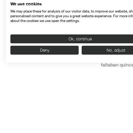
We use cookies
Hace ya algún 
We may place these for analysis of our visitor data, to improve our website, s
caso es que M
personalised content and to give you a great website experience. For more in
about the cookies we use open the settings.
Sugar”) que yo
azúcar esa píd
por “a mis pec
Ok, continue
sentido a que 
pudiera decir 
Deny
No, adjust
algún mal inst
faltaban quince
En fin, un enc
cualquier lect
ya buceaba la c
Oti Rodríguez 