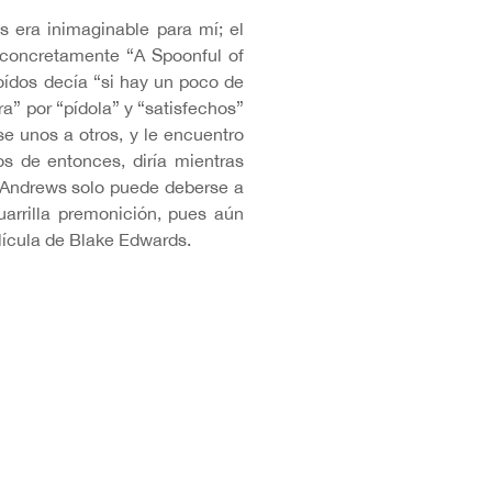
 era inimaginable para mí; el
concretamente “A Spoonful of
oídos decía “si hay un poco de
” por “pídola” y “satisfechos”
se unos a otros, y le encuentro
os de entonces, diría mientras
ie Andrews solo puede deberse a
uarrilla premonición, pues aún
elícula de Blake Edwards.
ial” que ahí se distribuye que
resagio de que, dentro de mí,