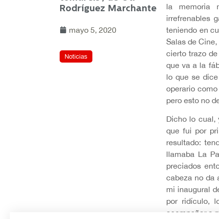
la memoria m
Rodríguez Marchante
irrefrenables 
mayo 5, 2020
teniendo en cu
Salas de Cine,
cierto trazo d
Noticias
que va a la fá
lo que se dice
operario como 
pero esto no deb
Dicho lo cual,
que fui por p
resultado: te
llamaba La Pa
preciados ent
cabeza no da a
mi inaugural d
por ridículo, 
acompañar a m