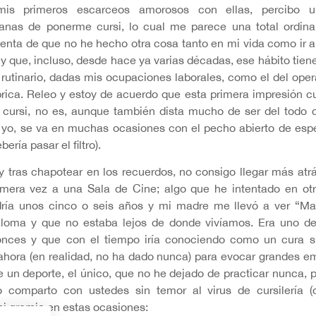
is primeros escarceos amorosos con ellas, percibo u
ganas de ponerme cursi, lo cual me parece una total ordina
enta de que no he hecho otra cosa tanto en mi vida como ir a
 y que, incluso, desde hace ya varias décadas, ese hábito tien
e rutinario, dadas mis ocupaciones laborales, como el del oper
brica. Releo y estoy de acuerdo que esta primera impresión cu
 cursi, no es, aunque también dista mucho de ser del todo ci
yo, se va en muchas ocasiones con el pecho abierto de espera
ería pasar el filtro).
 y tras chapotear en los recuerdos, no consigo llegar más at
rimera vez a una Sala de Cine; algo que he intentado en o
ndría unos cinco o seis años y mi madre me llevó a ver “M
loma y que no estaba lejos de donde vivíamos. Era uno de 
onces y que con el tiempo iría conociendo como un cura su
hora (en realidad, no ha dado nunca) para evocar grandes e
e un deporte, el único, que no he dejado de practicar nunca, p
lo comparto con ustedes sin temor al virus de cursilería (
i gremio en estas ocasiones: