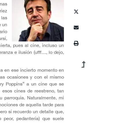
nas
riez
 las
e un
ario
rsi,
erta, pues al cine, incluso un
nza e ilusión (ufff…, lo dejo,
rás en ese incierto momento en
tras ocasiones y con el mismo
ary Poppins” a un cine que se
esos cines de reestreno, tan
 parroquia. Naturalmente, mi
mociones de aquella tarde para
ero sí recuerdo un detalle que,
o peor, pedantería) que suele