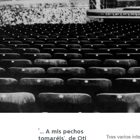
‘… A mis pechos
Tras varios in
tomaréis’, de Oti