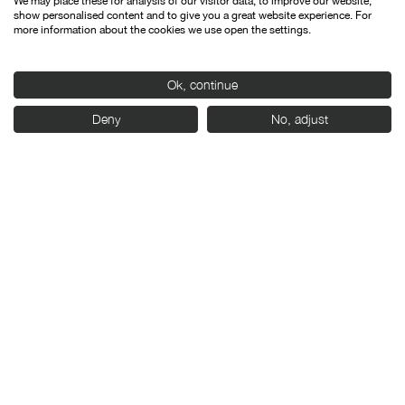
We may place these for analysis of our visitor data, to improve our website,
Caimán, cuadernos de Cine
show personalised content and to give you a great website experience. For
more information about the cookies we use open the settings.
[1]
Todas las declaraciones de Víctor Erice proceden del
documental
Huellas de un espíritu
, realizado por Carlos
Ok, continue
Rodríguez –sobre un guion de Carlos F. Heredero– para
Canal Plus en 1998.
Deny
No, adjust
Organiza:
Con el apoyo de: