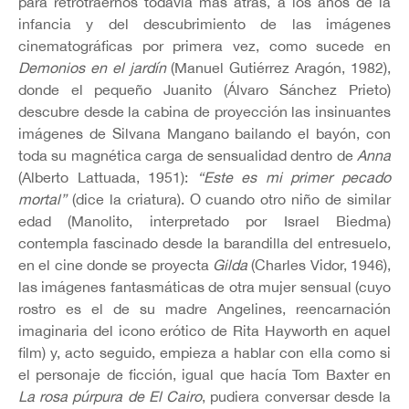
para retrotraernos todavía más atrás, a los años de la
infancia y del descubrimiento de las imágenes
cinematográficas por primera vez, como sucede en
Demonios en el jardín
(Manuel Gutiérrez Aragón, 1982),
donde el pequeño Juanito (Álvaro Sánchez Prieto)
descubre desde la cabina de proyección las insinuantes
imágenes de Silvana Mangano bailando el bayón, con
toda su magnética carga de sensualidad dentro de
Anna
(Alberto Lattuada, 1951):
“Este es mi primer pecado
mortal”
(dice la criatura). O cuando otro niño de similar
edad (Manolito, interpretado por Israel Biedma)
contempla fascinado desde la barandilla del entresuelo,
en el cine donde se proyecta
Gilda
(Charles Vidor, 1946),
las imágenes fantasmáticas de otra mujer sensual (cuyo
rostro es el de su madre Angelines, reencarnación
imaginaria del icono erótico de Rita Hayworth en aquel
film) y, acto seguido, empieza a hablar con ella como si
el personaje de ficción, igual que hacía Tom Baxter en
La rosa púrpura de El Cairo
, pudiera conversar desde la