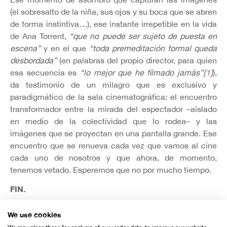
(el sobresalto de la niña, sus ojos y su boca que se abren
de forma instintiva…), ese instante irrepetible en la vida
de Ana Torrent,
“que no puede ser sujeto de puesta en
escena”
y en el que
“toda premeditación formal queda
desbordada”
(en palabras del propio director, para quien
[1]
esa secuencia es
“lo mejor que he filmado jamás”
),
da testimonio de un milagro que es exclusivo y
paradigmático de la sala cinematográfica: el encuentro
transformador entre la mirada del espectador –aislado
en medio de la colectividad que lo rodea– y las
imágenes que se proyectan en una pantalla grande. Ese
encuentro que se renueva cada vez que vamos al cine
cada uno de nosotros y que ahora, de momento,
tenemos vetado. Esperemos que no por mucho tiempo.
FIN.
Carlos F. Heredero. Periodista y crítico de cine. Director
We use cookies
de la revista