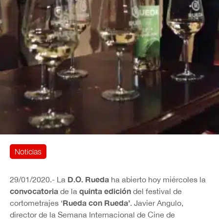
Noticias
D.O. Rueda
29/01/2020.- La
ha abierto hoy miércoles la
convocatoria
quinta edición
de la
del festival de
Rueda con Rueda’
cortometrajes ‘
. Javier Angulo,
director de la Semana Internacional de Cine de