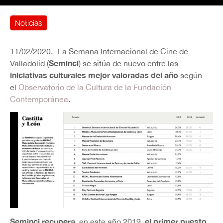
Noticias
11/02/2020.- La Semana Internacional de Cine de
Seminci
Valladolid (
) se sitúa de nuevo entre las
iniciativas culturales mejor valoradas del año
según
el
Observatorio de la Cultura de la Fundación
Contemporánea
.
Seminci recupera
el primer puesto
, en este año 2019,