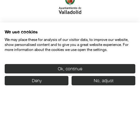
Con el apoyo de:
We use cookies
We may place these for analysis of our visitor data, to improve our website,
show personalised content and to give you a great website experience. For
more information about the cookies we use open the settings.
Ok, continue
Deny
No, adjust