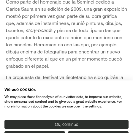
Como parte del homenaje que la Seminci dedicó a
Carlos Saura en su edición de 2009, una gran exposición
mostró por primera vez gran parte de su obra gráfica
que, además de instantáneas, reunió pinturas, dibujos,
bocetos,
story-boards
y piezas de todo tipo en las que
quedó patente la excelente relación que mantiene con
los pinceles. Herramientas con las que, por ejemplo,
dibuja encima de fotografías para encontrar un nuevo
enfoque diferente al que en un primer momento quedó
grabado en el papel.
La propuesta del festival vallisoletano ha sido quizás la
más ambiciosa hasta la fecha de integrar en un único
We use cookies
espacio el grueso de una casi inabarcable obra que
We may place these for analysis of our visitor data, to improve our website,
comenzó a gestarse hace décadas.
show personalised content and to give you a great website experience. For
more information about the cookies we use open the settings.
Ok, continue