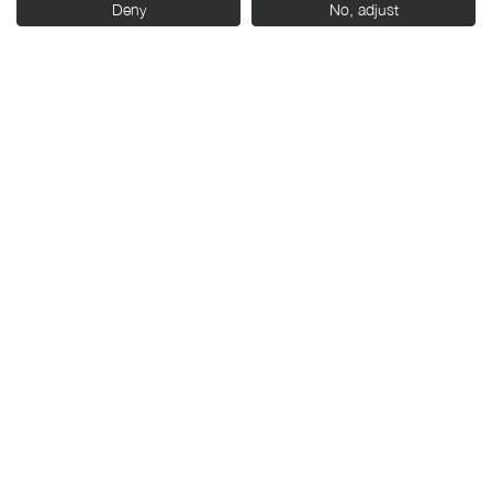
Organiza:
Deny
No, adjust
Con el apoyo de: