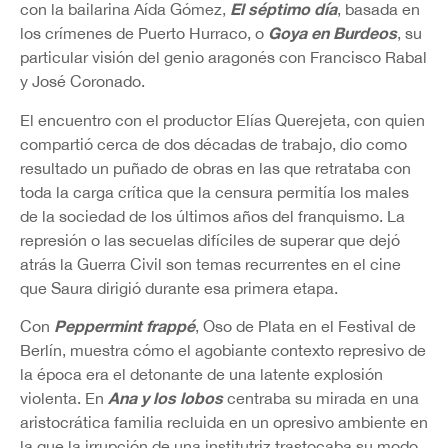
El séptimo día
con la bailarina Aída Gómez,
, basada en
Goya en Burdeos
los crímenes de Puerto Hurraco, o
, su
particular visión del genio aragonés con Francisco Rabal
y José Coronado.
El encuentro con el productor Elías Querejeta, con quien
compartió cerca de dos décadas de trabajo, dio como
resultado un puñado de obras en las que retrataba con
toda la carga crítica que la censura permitía los males
de la sociedad de los últimos años del franquismo. La
represión o las secuelas difíciles de superar que dejó
atrás la Guerra Civil son temas recurrentes en el cine
que Saura dirigió durante esa primera etapa.
Peppermint frappé
Con
, Oso de Plata en el Festival de
Berlín, muestra cómo el agobiante contexto represivo de
la época era el detonante de una latente explosión
Ana y los lobos
violenta. En
centraba su mirada en una
aristocrática familia recluida en un opresivo ambiente en
la que la irrupción de una institutriz trastocaba su modo