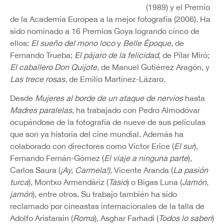
(1989) y el Premio
de la Academia Europea a la mejor fotografía (2006). Ha
sido nominado a 16 Premios Goya logrando cinco de
ellos:
El sueño del mono loco
y
Belle Époque
, de
Fernando Trueba;
El pájaro de la felicidad
, de Pilar Miró;
El caballero Don Quijote
, de Manuel Gutiérrez Aragón, y
Las trece rosas
, de Emilio Martínez-Lázaro.
Desde
Mujeres al borde de un ataque de nervios
hasta
Madres paralelas
, ha trabajado con Pedro Almodóvar
ocupándose de la fotografía de nueve de sus películas
que son ya historia del cine mundial. Además ha
colaborado con directores como Víctor Erice (
El sur
),
Fernando Fernán-Gómez (
El viaje a ninguna parte
),
Carlos Saura (
¡Ay, Carmela!),
Vicente Aranda (
La pasión
turca
), Montxo Armendáriz (
Tasio
) o Bigas Luna (
Jamón,
jamón
), entre otros. Su trabajo también ha sido
reclamado por cineastas internacionales de la talla de
Adolfo Aristarain (
Roma
), Asghar Farhadi (
Todos lo saben
)