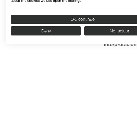
about the cookies we use open the settings.
condiciones lab
hotel, pero te
Ok, continue
alimenta una e
Deny
No, adjust
La líder de la
interpretació
en días intermi
ello al ritmo 
en torno a cua
estilos muy dif
Organiza:
Con