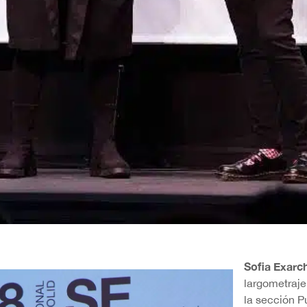
Sofia Exarc
largometraj
la sección P