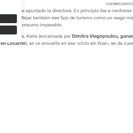
consecuencia
orales», ha apuntado la directora. En principio iba a centrarse 
rminó por reflejar también ese tipo de turismo como un rasgo m
spiral de consumo imparable.
Dimitra Vlagopoulou, ganad
s animadoras, Kalia (encarnada por
n en Locarno
), se ve envuelta en ese «ciclo sin final», se da c
nables de trabajo y noches de desenfreno, pero a la vez necesi
de las coreografías de animación y una extensa banda sonora qu
renta canciones que tenían que formar una banda sonora «cre
erentes».
 el apoyo de: