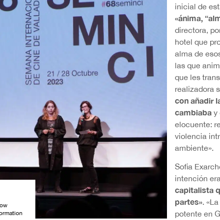
inicial de es
«ánima, “alm
directora, p
hotel que pro
alma de esos
las que anima
que les tran
realizadora 
con añadir la 
cambiaba
y 
elocuente: re
violencia in
ambiente».
Sofia Exarc
intención er
capitalista
partes»
. «La
how
potente en G
formation