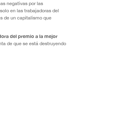
s negativas por las
solo en las trabajadoras del
ás de un capitalismo que
ora del premio a la mejor
uenta de que se está destruyendo
ta conservar el trabajo. Todo
e reviste «gran importancia»,
íble, contemporánea y de