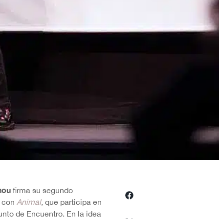
hou
firma su segundo
e con
Animal
, que participa en
unto de Encuentro. En la idea