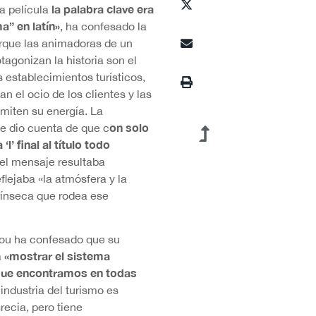
la palabra clave era
ta película
a” en latín»
, ha confesado la
orque las animadoras de un
tagonizan la historia son el
 establecimientos turísticos,
n el ocio de los clientes y las
smiten su energía. La
on solo
se dio cuenta de que c
‘l’ final al título todo
el mensaje resultaba
flejaba «la atmósfera y la
trínseca que rodea ese
hou ha confesado que su
«mostrar el sistema
a
 que encontramos en todas
 industria del turismo es
recia, pero tiene