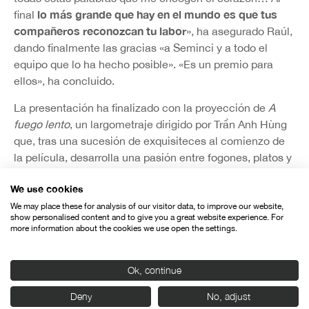
lo más grande que hay en el mundo es que tus
final
compañeros reconozcan tu labor
», ha asegurado Raúl,
dando finalmente las gracias «a Seminci y a todo el
equipo que lo ha hecho posible». «Es un premio para
ellos», ha concluido.
La presentación ha finalizado con la proyección de
A
fuego lento
, un largometraje dirigido por Trần Anh Hùng
que, tras una sucesión de exquisiteces al comienzo de
la película, desarrolla una pasión entre fogones, platos y
copas de vino que va más allá de la cocina. Una sabrosa
We use cookies
propuesta sensorial que le valió el Premio a la Mejor
Dirección del Festival de Cannes.
We may place these for analysis of our visitor data, to improve our website,
show personalised content and to give you a great website experience. For
more information about the cookies we use open the settings.
Ok, continue
Organiza:
Deny
No, adjust