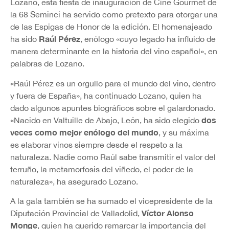
Lozano, esta fiesta de inauguración de Cine Gourmet de
la 68 Seminci ha servido como pretexto para otorgar una
de las Espigas de Honor de la edición. El homenajeado
Raúl P
é
rez
ha sido
, enólogo «cuyo legado ha influido de
manera determinante en la historia del vino español», en
palabras de Lozano.
«Raúl Pérez es un orgullo para el mundo del vino, dentro
y fuera de España», ha continuado Lozano, quien ha
dado algunos apuntes biográficos sobre el galardonado.
dos
«Nacido en Valtuille de Abajo, León, ha sido elegido
veces como mejor enólogo del mundo
, y su máxima
es elaborar vinos siempre desde el respeto a la
naturaleza. Nadie como Raúl sabe transmitir el valor del
terruño, la metamorfosis del viñedo, el poder de la
naturaleza», ha asegurado Lozano.
A la gala también se ha sumado el vicepresidente de la
Víctor Alonso
Diputación Provincial de Valladolid,
Monge
, quien ha querido remarcar la importancia del