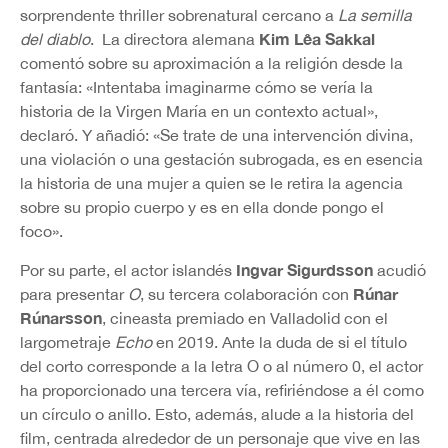
sorprendente thriller sobrenatural cercano a
La semilla
Kim Lêa Sakkal
del diablo
. La directora alemana
comentó sobre su aproximación a la religión desde la
fantasía: «Intentaba imaginarme cómo se vería la
historia de la Virgen María en un contexto actual»,
declaró. Y añadió: «Se trate de una intervención divina,
una violación o una gestación subrogada, es en esencia
la historia de una mujer a quien se le retira la agencia
sobre su propio cuerpo y es en ella donde pongo el
foco».
Ingvar Sigurdsson
Por su parte, el actor islandés
acudió
Rúnar
para presentar
O
, su tercera colaboración con
Rúnarsson
, cineasta premiado en Valladolid con el
largometraje
Echo
en 2019. Ante la duda de si el título
del corto corresponde a la letra O o al número 0, el actor
ha proporcionado una tercera vía, refiriéndose a él como
un círculo o anillo. Esto, además, alude a la historia del
film, centrada alrededor de un personaje que vive en las