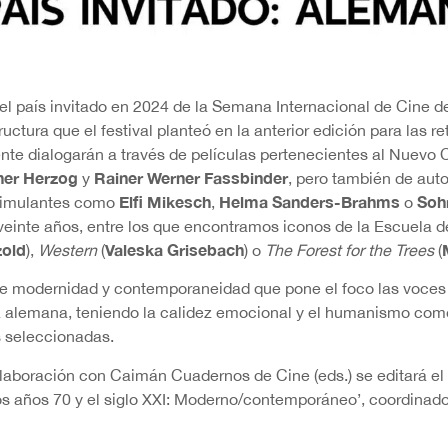
l país invitado en 2024 de la Semana Internacional de Cine de 
uctura que el festival planteó en la anterior edición para las r
nte dialogarán a través de películas pertenecientes al Nuevo
ner Herzog
Rainer Werner Fassbinder
y
, pero también de aut
Elfi Mikesch
Helma Sanders-Brahms
Soh
timulantes como
,
o
 veinte años, entre los que encontramos iconos de la Escuela 
zold
Valeska Grisebach
),
Western
(
) o
The Forest for the Trees
(
e modernidad y contemporaneidad que pone el foco las voces
a alemana, teniendo la calidez emocional y el humanismo co
s seleccionadas.
aboración con Caimán Cuadernos de Cine (eds.) se editará el l
os años 70 y el siglo XXI: Moderno/contemporáneo’, coordinad