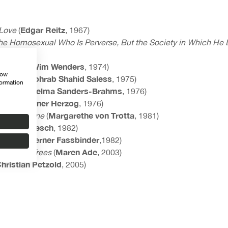
Edgar Reitz
 Love
(
, 1967)
 the Homosexual Who Is Perverse, But the Society in Which He 
im
,1971)
Wim Wenders
he Cites
(
, 1974)
how
Sohrab Shahid Saless
aturity
(
, 1975)
formation
Helma Sanders-Brahms
Wedding
(
, 1976)
Werner Herzog
Glass
(
, 1976)
Margarethe von Trotta
 and Juliane
(
, 1981)
Elfi Mikesch
a
(
, 1982)
Rainer Werner Fassbinder
(
,1982)
Maren Ade
t for the Trees
(
, 2003)
hristian Petzold
, 2005)
Ulrich Köhler
 on Monday
(
, 2006)
Valeska Grisebach
, 2017)
Sara Summa
 to See Them
(
, 2019)
n Oren
, 2022)
Romuald Karmakar
s (
,
2004
)