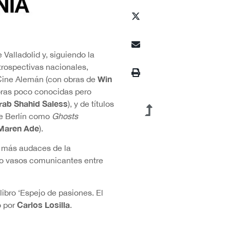
Valladolid y, siguiendo la
etrospectivas nacionales,
Win
 Cine Alemán (con obras de
oras poco conocidas pero
rab Shahid Saless
), y de títulos
de Berlín como
Ghosts
Maren Ade
).
 más audaces de la
mo vasos comunicantes entre
ibro ‘Espejo de pasiones. El
Carlos Losilla
o por
.