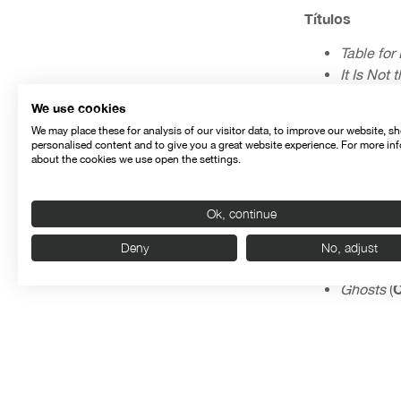
Títulos
Table for
It Is Not
Praunhe
We use cookies
Alice in t
We may place these for analysis of our visitor data, to improve our website, s
Time of M
personalised content and to give you a great website experience. For more in
Shirin’s 
about the cookies we use open the settings.
Heart of 
Marianne
Ok, continue
Macumb
Querelle
Deny
No, adjust
The Fores
C
Ghosts
(
Windows
Western
(
The Last
An
Piaffe
(
Nightsong