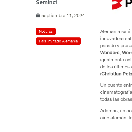
Seminci
septiembre 11, 2024
Alemania será e
Noticias
innovadora estr
País invitado Alemania
pasado y prese
Wenders
Wer
,
igualmente es
de los últimos
Christian Pet
(
Un puente entr
cinematografí
todas las obra
Además, en col
cine alemán, l