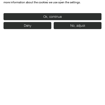
Con el apoyo de:
more information about the cookies we use open the settings.
Ok, continue
Deny
No, adjust