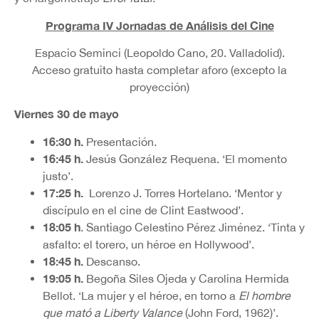
Programa IV Jornadas de Análisis del Cine
Espacio Seminci (Leopoldo Cano, 20. Valladolid).
Acceso gratuito hasta completar aforo (excepto la
proyección)
Viernes 30 de mayo
16:30 h.
Presentación.
16:45 h.
Jesús González Requena. ‘El momento
justo’.
17:25
h.
Lorenzo J. Torres Hortelano. ‘Mentor y
discípulo en el cine de Clint Eastwood’.
18:05 h
. Santiago Celestino Pérez Jiménez. ‘Tinta y
asfalto: el torero, un héroe en Hollywood’.
18:45 h.
Descanso.
19:05 h.
Begoña Siles Ojeda y Carolina Hermida
Bellot. ‘La mujer y el héroe, en torno a
El hombre
que mató a Liberty Valance
(John Ford, 1962)’.