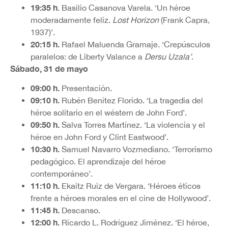
19:35 h
. Basilio Casanova Varela. ‘Un héroe
moderadamente feliz.
Lost Horizon
(Frank Capra,
1937)’.
20:15 h.
Rafael Maluenda Gramaje. ‘Crepúsculos
paralelos: de Liberty Valance a
Dersu Uzala’
.
Sábado, 31 de mayo
09:00 h.
Presentación.
09:10 h.
Rubén Benítez Florido. ‘La tragedia del
héroe solitario en el wéstern de John Ford’.
09:50 h.
Salva Torres Martínez. ‘La violencia y el
héroe en John Ford y Clint Eastwood’.
10:30 h.
Samuel Navarro Vozmediano. ‘Terrorismo
pedagógico. El aprendizaje del héroe
contemporáneo’.
11:10 h.
Ekaitz Ruiz de Vergara. ‘Héroes éticos
frente a héroes morales en el cine de Hollywood’.
11:45 h.
Descanso.
12:00 h.
Ricardo L. Rodríguez Jiménez. ‘El héroe,