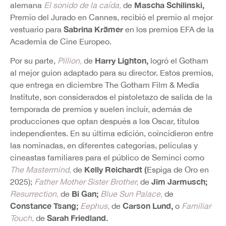
Mascha Schilinski,
alemana
El sonido de la caída,
de
Premio del Jurado en Cannes, recibió el premio al mejor
Sabrina Krämer
vestuario para
en los premios EFA de la
Academia de Cine Europeo.
Harry Lighton,
Por su parte,
Pillion,
de
logró el Gotham
al mejor guion adaptado para su director. Estos premios,
que entrega en diciembre The Gotham Film & Media
Institute, son considerados el pistoletazo de salida de la
temporada de premios y suelen incluir, además de
producciones que optan después a los Oscar, títulos
independientes. En su última edición, coincidieron entre
las nominadas, en diferentes categorías, películas y
cineastas familiares para el público de Seminci como
Kelly Reichardt (
The Mastermind,
de
Espiga de Oro en
Jim Jarmusch;
2025);
Father Mother Sister Brother,
de
Bi Gan;
Resurrection,
de
Blue Sun Palace,
de
Constance Tsang;
Carson Lund,
Eephus,
de
o
Familiar
Sarah Friedland.
Touch,
de