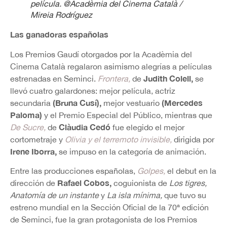
película.
@Acadèmia del Cinema Català
/
Mireia Rodríguez
Las ganadoras españolas
Los Premios Gaudí otorgados por la Acadèmia del
Cinema Català regalaron asimismo alegrías a películas
Judith Colell,
estrenadas en Seminci.
Frontera,
de
se
llevó cuatro galardones: mejor película, actriz
(Bruna Cusí),
(Mercedes
secundaria
mejor vestuario
Paloma)
y el Premio Especial del Público, mientras que
Clàudia Cedó
De Sucre,
de
fue elegido el mejor
cortometraje y
Olivia y el terremoto invisible,
dirigida por
Irene Iborra,
se impuso en la categoría de animación.
Entre las producciones españolas,
Golpes,
el debut en la
Rafael Cobos,
dirección de
coguionista de
Los tigres,
Anatomía de un instante
y
La isla mínima,
que tuvo su
estreno mundial en la Sección Oficial de la 70ª edición
de Seminci, fue la gran protagonista de los Premios