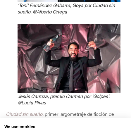
‘Toni’ Fernández Gabarre, Goya por Ciudad sin
sueño. @Alberto Ortega
Jesús Carroza, premio Carmen por ‘Golpes’.
@Lucía Rivas
Ciudad sin sueño,
primer largometraje de ficción de
Guillermo Galoe
(Goya al mejor documental por
Frágil
We use cookies
equilibrio)
ha sumado dos reconocimientos para esta