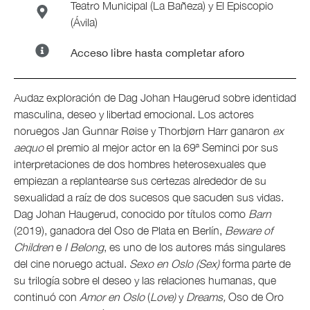
Teatro Municipal (La Bañeza) y El Episcopio
(Ávila)
Acceso libre hasta completar aforo
Audaz exploración de Dag Johan Haugerud sobre identidad
masculina, deseo y libertad emocional. Los actores
noruegos Jan Gunnar Røise y Thorbjørn Harr ganaron
ex
aequo
el premio al mejor actor en la 69ª Seminci por sus
interpretaciones de dos hombres heterosexuales que
empiezan a replantearse sus certezas alrededor de su
sexualidad a raíz de dos sucesos que sacuden sus vidas.
Dag Johan Haugerud, conocido por títulos como
Barn
(2019), ganadora del Oso de Plata en Berlín,
Beware of
Children
e
I Belong
, es uno de los autores más singulares
del cine noruego actual.
Sexo en Oslo (Sex)
forma parte de
su trilogía sobre el deseo y las relaciones humanas, que
continuó con
Amor en Oslo
(
Love)
y
Dreams,
Oso de Oro