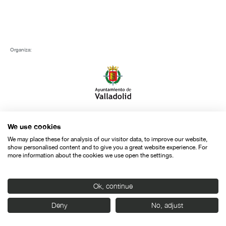
Organiza:
Con el apoyo de:
We use cookies
We may place these for analysis of our visitor data, to improve our website,
show personalised content and to give you a great website experience. For
more information about the cookies we use open the settings.
Ok, continue
Deny
No, adjust