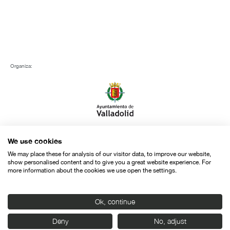
Organiza:
We use cookies
Con el apoyo de:
We may place these for analysis of our visitor data, to improve our website,
show personalised content and to give you a great website experience. For
more information about the cookies we use open the settings.
Ok, continue
Deny
No, adjust