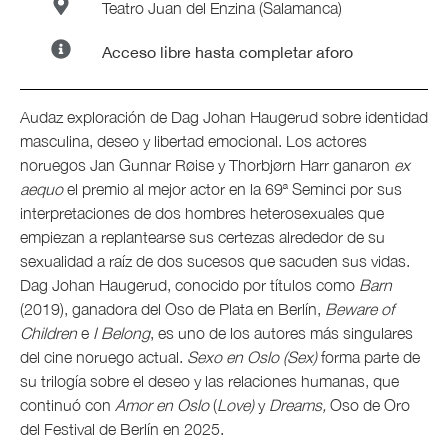
Teatro Juan del Enzina (Salamanca)
Acceso libre hasta completar aforo
Audaz exploración de Dag Johan Haugerud sobre identidad
masculina, deseo y libertad emocional. Los actores
noruegos Jan Gunnar Røise y Thorbjørn Harr ganaron
ex
aequo
el premio al mejor actor en la 69ª Seminci por sus
interpretaciones de dos hombres heterosexuales que
empiezan a replantearse sus certezas alrededor de su
sexualidad a raíz de dos sucesos que sacuden sus vidas.
Dag Johan Haugerud, conocido por títulos como
Barn
(2019), ganadora del Oso de Plata en Berlín,
Beware of
Children
e
I Belong
, es uno de los autores más singulares
del cine noruego actual.
Sexo en Oslo (Sex)
forma parte de
su trilogía sobre el deseo y las relaciones humanas, que
continuó con
Amor en Oslo
(
Love)
y
Dreams,
Oso de Oro
del Festival de Berlín en 2025.