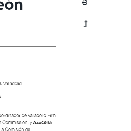
León
 Valladolid
o
oordinador de Valladolid Film
Azucena
lm Commission, y
e la Comisión de