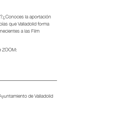
o?¿Conoces la aportación
abías que Valladolid forma
necientes a las Film
de ZOOM:
 Ayuntamiento de Valladolid