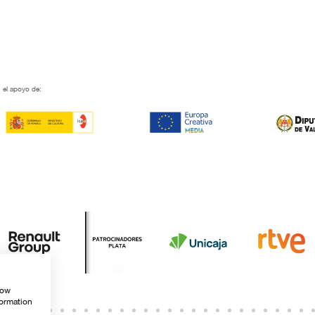
 el apoyo de:
how
formation