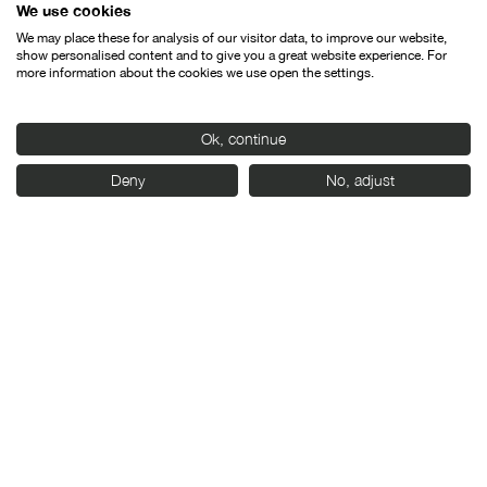
We use cookies
We may place these for analysis of our visitor data, to improve our website,
show personalised content and to give you a great website experience. For
more information about the cookies we use open the settings.
Ok, continue
Deny
No, adjust
Contacto
Aviso legal
Política de privacidad
Política de cookies
© SEMINCI – Semana Internacional de Cine de Valladolid International
Film Festival.
Todos los derechos reservados