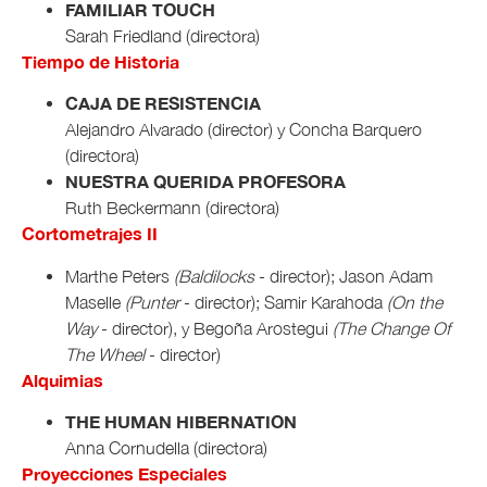
FAMILIAR TOUCH
Sarah Friedland (directora)
Tiempo de Historia
CAJA DE RESISTENCIA
Alejandro Alvarado (director) y Concha Barquero
(directora)
NUESTRA QUERIDA PROFESORA
Ruth Beckermann (directora)
Cortometrajes II
Marthe Peters
(Baldilocks
- director); Jason Adam
Maselle
(Punter
- director); Samir Karahoda
(On the
Way
- director), y Begoña Arostegui
(The Change Of
The Wheel
- director)
Alquimias
THE HUMAN HIBERNATION
Anna Cornudella (directora)
Proyecciones Especiales