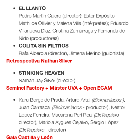
EL LLANTO
Pedro Martín Calero (director); Ester Expósito
Mathilde Ollivier y Malena Villa (intérpretes); Eduardo
Villanueva Díaz, Cristina Zumárraga y Fernanda del
Nido (productores)
COLITA SIN FILTROS
Rafa Alberola (director), Jimena Merino (guionista)
Retrospectiva Nathan Silver
STINKING HEAVEN
Nathan Jay Silver (director)
Seminci Factory + Máster UVA + Open ECAM
Karu Borge de Prada, Arturo Artal
(Bicimaniacos ),
Juan Carrascal
(Bicimaniacos
- productor), Nestor
Lopez Ferreira, Macarena Peri Real
(DxTequier
o -
director), Mariola Aygues Cejalvo, Sergio López
(DxTequiero
- director)
Gala Castilla y León