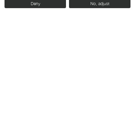
Deny
No, adjust