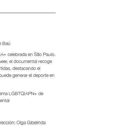
io Baú
QIA+ celebrada en São Paulo.
queer, el documental recoge
tidas, destacando el
puede generar el deporte en
 Cinema LGBTQIAPN+ de
ental
irección: Olga Gibelinda