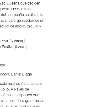
 Drag Queens que deciden
erra. Entre la vida
ental acompaña su día a día
encia. La organización de un
ctivo de apoyo, orgullo y
tival (Austria) |
Festival (Grecia)
aga.
ección: Daniel Braga
dio rural de Asturias que
itorio. A través de
ra cómo los espacios que
l anhelo de la gran ciudad
ad y nuevas posibilidades.