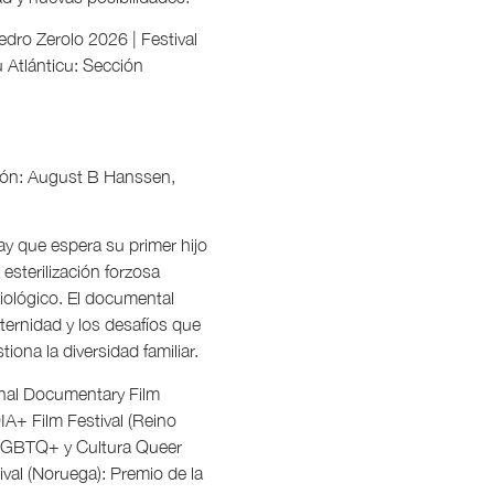
dro Zerolo 2026 | Festival
u Atlánticu: Sección
ción: August B Hanssen,
gay que espera su primer hijo
 esterilización forzosa
biológico. El documental
aternidad y los desafíos que
ona la diversidad familiar.
ional Documentary Film
IA+ Film Festival (Reino
e LGBTQ+ y Cultura Queer
tival (Noruega): Premio de la