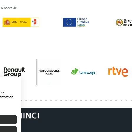
 el apoyo de:
how
formation