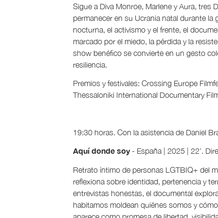
Sigue a Diva Monroe, Marlene y Aura, tres
permanecer en su Ucrania natal durante la gu
nocturna, el activismo y el frente, el docum
marcado por el miedo, la pérdida y la resist
show benéfico se convierte en un gesto cole
resiliencia.
Premios y festivales: Crossing Europe Filmfes
Thessaloniki International Documentary Film 
19:30 horas. Con la asistencia de Daniel Br
Aquí donde soy
- España | 2025 | 22’. Dir
Retrato íntimo de personas LGTBIQ+ del me
reflexiona sobre identidad, pertenencia y terr
entrevistas honestas, el documental explo
habitamos moldean quiénes somos y cómo e
aparece como promesa de libertad, visibilid