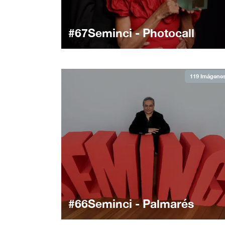
#67Seminci - Photocall
119 Imágene
#66Seminci - Palmarés