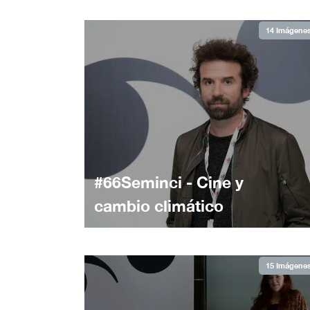
14 Imágene
#66Seminci - Cine y
cambio climático
15 Imágene