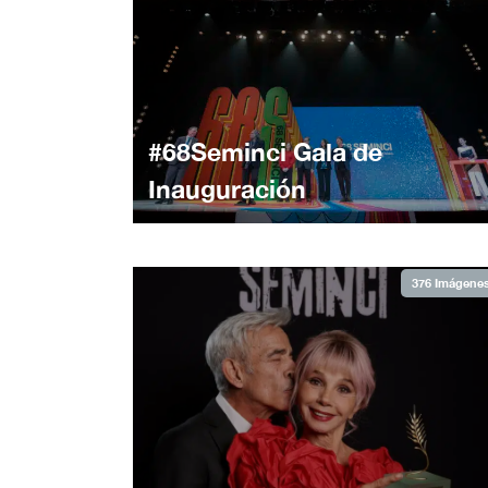
#68Seminci Gala de
Inauguración
376 Imágene