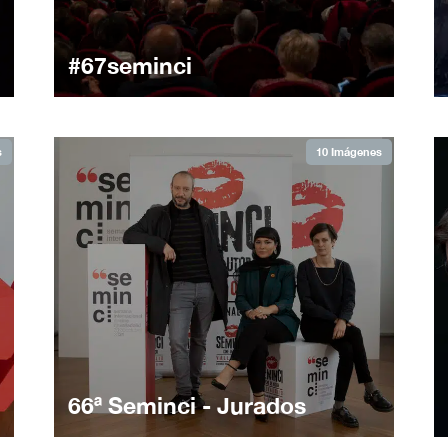
#67seminci
s
10 Imágenes
66ª Seminci - Jurados