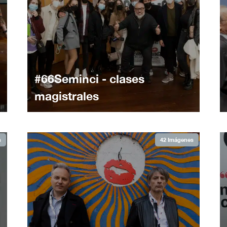
#66Seminci - clases
magistrales
s
42 Imágenes