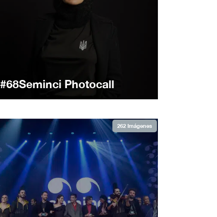
#68Seminci Photocall
262 Imágenes