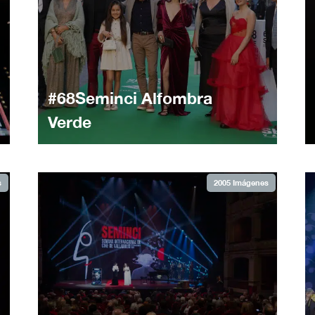
#68Seminci Alfombra
Verde
s
2005 Imágenes