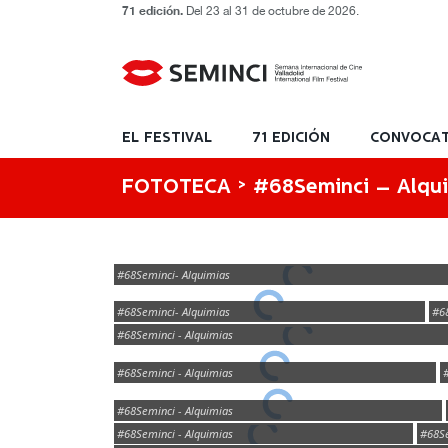
71 edición.
Del 23 al 31 de octubre de 2026.
EL FESTIVAL
71 EDICIÓN
CONVOCAT
FOTOTECA >
#68Seminci – Alqu
#68Seminci- Alquimias
#68Seminci- Alquimias
#6
#68Seminci - Alquimias
#68Seminci - Alquimias
#68Seminci - Alquimias
#68Seminci - Alquimias
#68Se