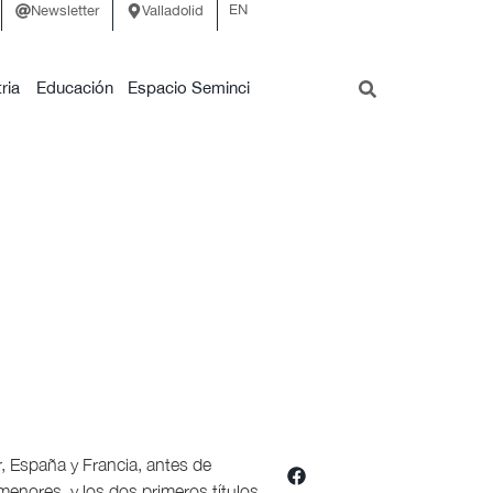
EN
Newsletter
Valladolid
ria
Educación
Espacio Seminci
r, España y Francia, antes de
enores, y los dos primeros títulos