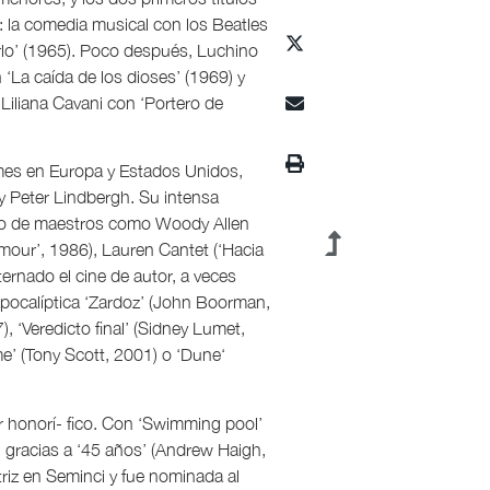
er: la comedia musical con los Beatles
irlo’ (1965). Poco después, Luchino
n ‘La caída de los dioses’ (1969) y
Liliana Cavani con ‘Portero de
lmes en Europa y Estados Unidos,
 Peter Lindbergh. Su intensa
mano de maestros como Woody Allen
our’, 1986), Lauren Cantet (‘Hacia
lternado el cine de autor, a veces
apocalíptica ‘Zardoz’ (John Boorman,
, ‘Veredicto final’ (Sidney Lumet,
me’ (Tony Scott, 2001) o ‘Dune‘
 honorí- fico. Con ‘Swimming pool’
; gracias a ‘45 años’ (Andrew Haigh,
triz en Seminci y fue nominada al