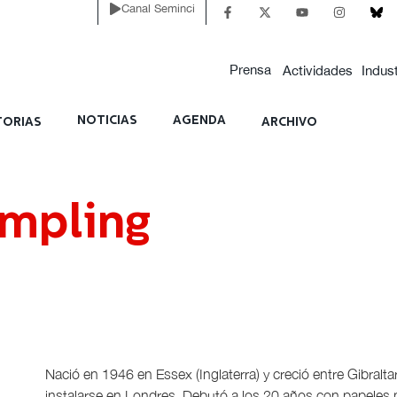
Canal Seminci
Prensa
Actividades
Indust
NOTICIAS
AGENDA
ORIAS
ARCHIVO
ampling
Nació en 1946 en Essex (Inglaterra) y creció entre Gibralta
instalarse en Londres. Debutó a los 20 años con papeles m