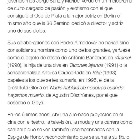
jovencísimos Jorge Sanz y Maribel Verdú en un melodrama
de culto cargado de pasión y erotismo con el que
consiguió el Oso de Plata a la mejor actriz en Berlín el
mismo año que la 36 Seminci dedicó a director y actriz
uno de sus ciclos.
Sus colaboraciones con Pedro Almodóvar no harían sino
consolidar su nombre como uno de los grandes, ya fuese
como el objeto de deseo de Antonio Banderas en
¡Átame!
(1990), la hija de una diva en
Tacones lejanos
(1991) o la
sensacionalista Andrea Caracortada en
Kika
(1993),
papeles a los que se les sumaría, en 1995, el de la
prostituta Gloria en
Nadie hablará de nosotras cuando
hayamos muerto
, de Agustín Díaz Yanes, por el que
cosechó el Goya.
En los últimos años, Abril ha alternado proyectos en el
cine con el teatro, la televisión, la moda y una carrera como
cantante que se ven también recompensados con la
Espiga de Honor, reconocimiento que se suma a su título