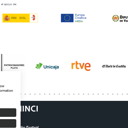
 el apoyo de:
how
formation
ernational Film Festival.