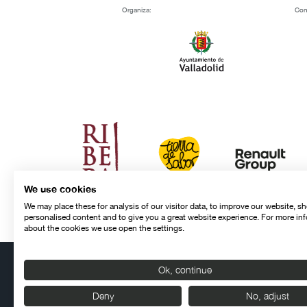
Organiza:
Con
We use cookies
We may place these for analysis of our visitor data, to improve our website, s
personalised content and to give you a great website experience. For more in
about the cookies we use open the settings.
Ok, continue
Contacto
Aviso legal
Política de privacidad
Política de cookies
Deny
No, adjust
© SEMINCI – Semana Internacional de Cine de Valladolid Int