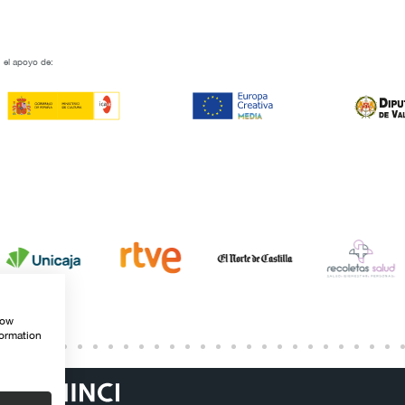
 el apoyo de:
how
formation