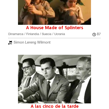
A House Made of Splinters
87
Dinamarca / Finlandia / Suecia / Ucrania
Simon Lereng Wilmont
A las cinco de la tarde