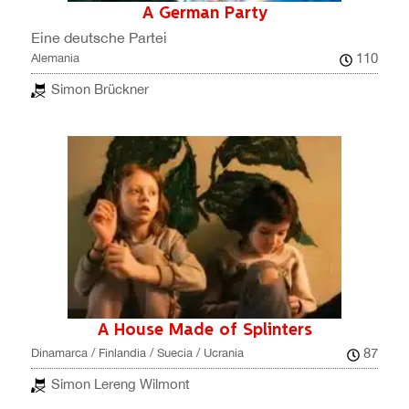
A German Party
Eine deutsche Partei
110
Alemania
Simon Brückner
A House Made of Splinters
87
Dinamarca / Finlandia / Suecia / Ucrania
Simon Lereng Wilmont