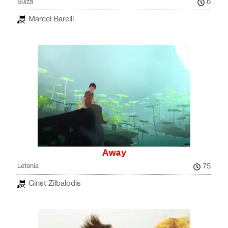
6
Suiza
Marcel Barelli
Away
75
Letonia
Ginst Zilbalodis