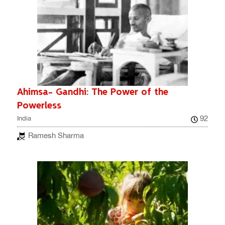
Ahimsa- Gandhi: The Power of the
Powerless
92
India
Ramesh Sharma