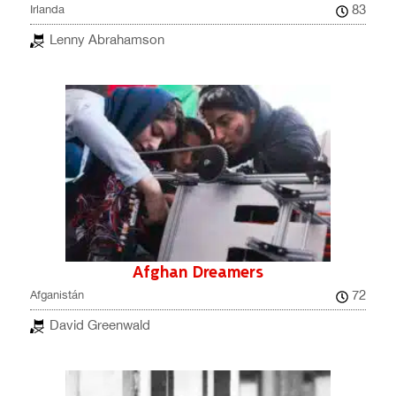
83
Irlanda
Lenny Abrahamson
Afghan Dreamers
72
Afganistán
David Greenwald