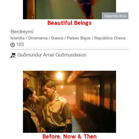
Segunda obra
Beautiful Beings
Berdreymi
Islandia / Dinamarca / Suecia / Países Bajos / República Checa
123
Guðmundur Arnar Guðmundsson
Before, Now & Then