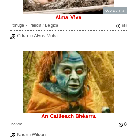
Ópera prima
Alma Viva
88
Portugal / Francia / Bélgica
Cristèle Alves Meira
An Cailleach Bhéarra
8
Irlanda
Naomi Wilson