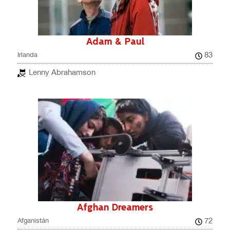
Adam & Paul
83
Irlanda
Lenny Abrahamson
Afghan Dreamers
72
Afganistán