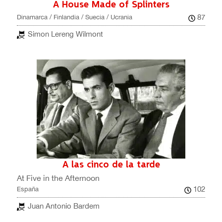
A House Made of Splinters
87
Dinamarca / Finlandia / Suecia / Ucrania
Simon Lereng Wilmont
A las cinco de la tarde
At Five in the Afternoon
102
España
Juan Antonio Bardem