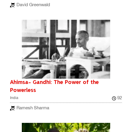
David Greenwald
Ahimsa- Gandhi: The Power of the
Powerless
92
India
Ramesh Sharma