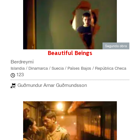
Segunda obra
Beautiful Beings
Berdreymi
Islandia / Dinamarca / Suecia / Países Bajos / República Checa
123
Guðmundur Arnar Guðmundsson