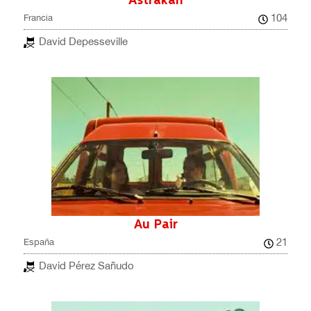
Astrakan
104
Francia
David Depesseville
Au Pair
21
España
David Pérez Sañudo