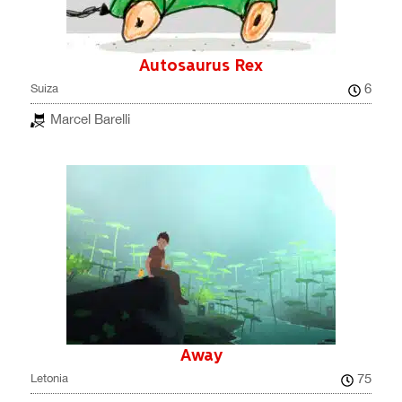
Autosaurus Rex
6
Suiza
Marcel Barelli
Away
75
Letonia