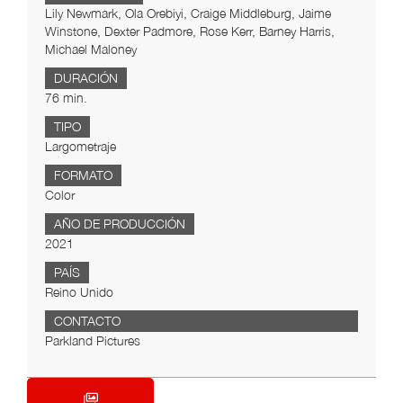
Lily Newmark, Ola Orebiyi, Craige Middleburg, Jaime
Winstone, Dexter Padmore, Rose Kerr, Barney Harris,
Michael Maloney
DURACIÓN
76 min.
TIPO
Largometraje
FORMATO
Color
AÑO DE PRODUCCIÓN
2021
PAÍS
Reino Unido
CONTACTO
Parkland Pictures