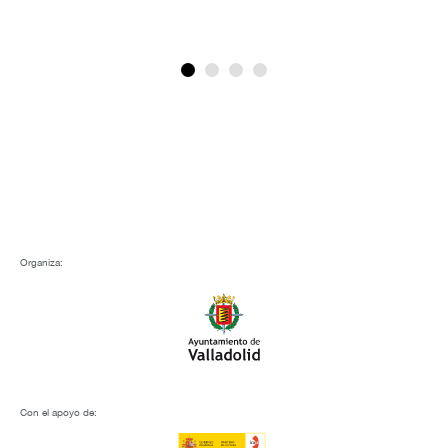
Dar
Organiza:
Con el apoyo de: