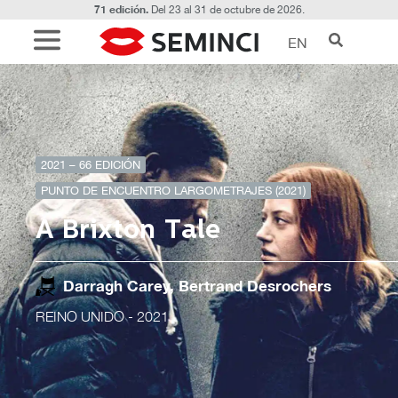
71 edición.
Del 23 al 31 de octubre de 2026.
EN
2021 – 66 EDICIÓN
PUNTO DE ENCUENTRO LARGOMETRAJES (2021)
A Brixton Tale
Darragh Carey, Bertrand Desrochers
REINO UNIDO
- 2021