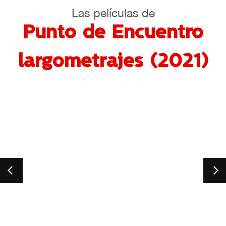
Las películas de
Punto de Encuentro
largometrajes (2021)
Una hi
Reino U