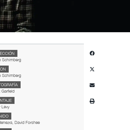
RECCIÓN
n Schimberg
ION
n Schimberg
TOGRAFÍA
 Garfield
NTAJE
r Levy
NIDO
Benezra, David Forshee