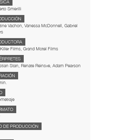
SICA
to Smerilli
ODUCCIÓN
tine Vachon, Vanessa McDonnell, Gabriel
rs
ODUCTORA
Killer Films, Grand Motel Films
TÉRPRETES
stian Stan, Renate Reinsve, Adam Pearson
RACIÓN
min.
O
metraje
RMATO
O DE PRODUCCIÓN