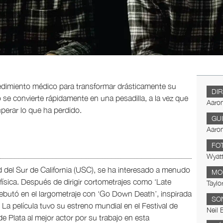
edimiento médico para transformar drásticamente su
DI
e convierte rápidamente en una pesadilla, a la vez que
Aaro
uperar lo que ha perdido.
GU
Aaro
FO
Wyatt
d del Sur de California (USC), se ha interesado a menudo
MO
física. Después de dirigir cortometrajes como ‘Late
Taylo
ebutó en el largometraje con ‘Go Down Death’, inspirada
SO
La película tuvo su estreno mundial en el Festival de
Neil 
e Plata al mejor actor por su trabajo en esta