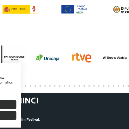
how
formation
ernational Film Festival.