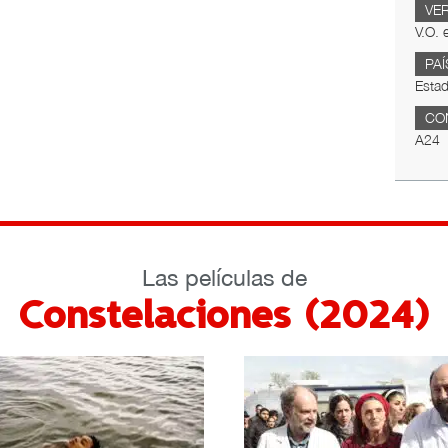
VE
V.O. 
PAÍ
Esta
CO
A24
Las películas de
Constelaciones (2024)