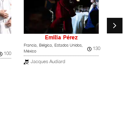
A Di
Estados Unidos
Aaron Sch