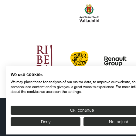
We use cookies
We may place these for analysis of our visitor data, to improve our website, s
personalised content and to give you a great website experience. For more in
about the cookies we use open the settings.
Ok, continue
Contacto
Aviso legal
Política de privacidad
Política de cookies
Deny
No, adjust
© SEMINCI – Semana Internacional de Cine de Valladolid Int
Todos los derechos reservados