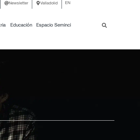
EN
Newsletter
Valladolid
ria
Educación
Espacio Seminci