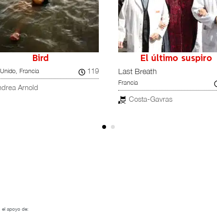
nica familia (Hard
ths)
 Truths
97
 Unido, España
ke Leigh
 el apoyo de: