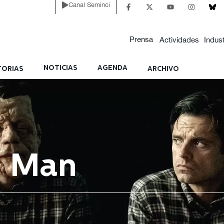
Canal Seminci
Prensa
Actividades
Indust
NOTICIAS
AGENDA
ORIAS
ARCHIVO
t Man