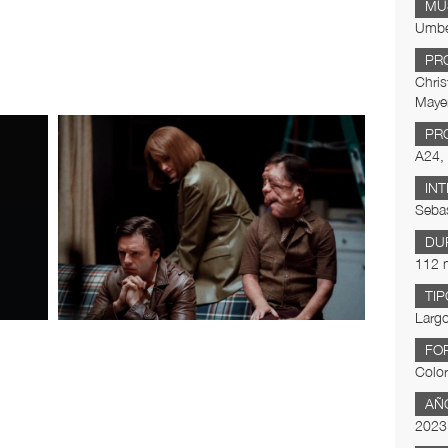
MÚ
Umber
PR
Chris
Maye
PR
A24, 
IN
Seba
DU
112 
TIP
Largo
FO
Color
AÑ
2023