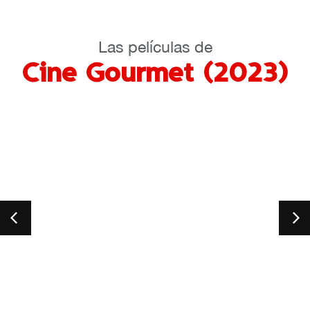
Las películas de
Cine Gourmet (2023)
The Ta
La Pas
Francia,