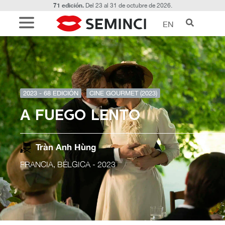
71 edición.
Del 23 al 31 de octubre de 2026.
EN
2023 - 68 EDICIÓN
CINE GOURMET (2023)
A FUEGO LENTO
Tràn Anh Hùng
FRANCIA, BÉLGICA
- 2023