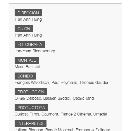
DIRECCIÓN
Tràn Anh Hùng
GUION
Tràn Anh Hùng
FOTOGRAFÍA
Jonathan Ricquebourg
MONTAJE
Mario Battistel
SONIDO
François Waledisch, Paul Heymans, Thomas Gauder
PRODUCCIÓN
Olivier Delbosc, Bastien Sirodot, Cédric Iland
PRODUCTORA
Curiosa Films, Gaumont, France 2 Cinéma, Umedia
INTÉRPRETES
Juliette Binoche, Benoît Magimel, Emmanuel Salinger,