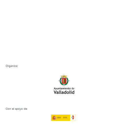
Trà
Organiza:
Con el apoyo de: