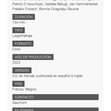
Patrick D’Assumçao, Galatea Bellugi, Jan Hammenecker,
Frédéric Fisbach, Bonnie Chagneau-Ravoire
DURACIÓN
134 min.
TIPO
Largometraje
FORMATO
Color
AÑO DE PRODUCCIÓN
2023
VERSIÓN
V.O. en francés subtitulada en español e inglés
PAÍS
Francia, Bélgica
CONTACTO
Gaumont
EN ESPAÑA