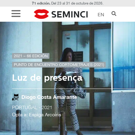
71 edición.
Del 23 al 31 de octubre de 2026.
EN
2021 – 66 EDICIÓN
PUNTO DE ENCUENTRO CORTOMETRAJES (2021)
Luz de presença
Diogo Costa Amarante
PORTUGAL
- 2021
Opta a: Espiga Arcoiris